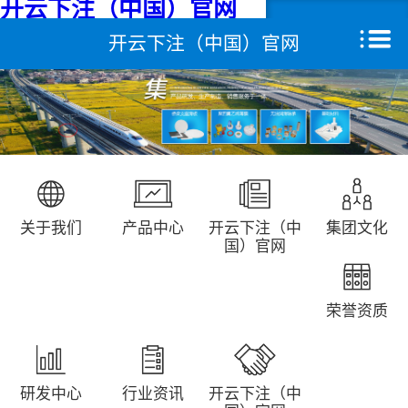
开云下注（中国）官网
开云下注（中国）官网
开云下注（中国）
官网
关于我们
产品中心
远征研发中心
关于我们
产品中心
开云下注（中
集团文化
国）官网
创新能力
集团文化
荣誉资质
荣誉资质
新闻动态
研发中心
行业资讯
开云下注（中