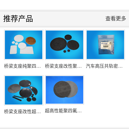
式...
推荐产品
查看更多
氟塑料行业兴氟沙龙...
组织客户体验深州蜜桃采摘...
衡水市委书记新项目开发参观...
桥梁支座纯聚四氟乙烯滑板
桥梁支座改性聚四氟乙烯滑板
汽车高压共轨密封圈
消防小组训练...
衡水安全局长参观...
超高性能聚四氟乙烯滑板
桥梁支座改性超高分子量聚乙烯滑板