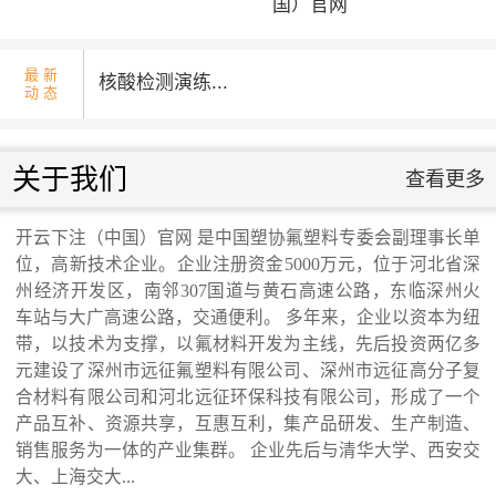
国）官网
开云下注（中国）
官网
最 新
核酸检测演练...
动 态
开云下注（中国）
官网
国庆升旗仪式...
关于我们
查看更多
省发改委领导来我公司调研走访...
开云下注（中国）官网 是中国塑协氟塑料专委会副理事长单
位，高新技术企业。企业注册资金5000万元，位于河北省深
交通运输行业标准《桥梁支座用高分子材料
州经济开发区，南邻307国道与黄石高速公路，东临深州火
车站与大广高速公路，交通便利。 多年来，企业以资本为纽
带，以技术为支撑，以氟材料开发为主线，先后投资两亿多
滑板》 送审稿审查会在京召开...
元建设了深州市远征氟塑料有限公司、深州市远征高分子复
合材料有限公司和河北远征环保科技有限公司，形成了一个
河北省科学院与远征环保科技有限公司能源
产品互补、资源共享，互惠互利，集产品研发、生产制造、
销售服务为一体的产业集群。 企业先后与清华大学、西安交
大、上海交大...
与环境新材料成果转化基地签约暨揭牌仪