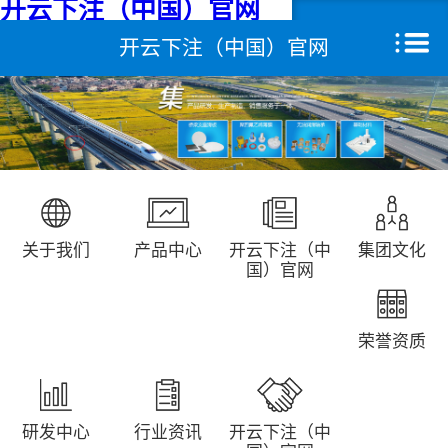
开云下注（中国）官网
开云下注（中国）官网
开云下注（中国）
官网
关于我们
产品中心
远征研发中心
关于我们
产品中心
开云下注（中
集团文化
国）官网
创新能力
集团文化
荣誉资质
荣誉资质
新闻动态
研发中心
行业资讯
开云下注（中