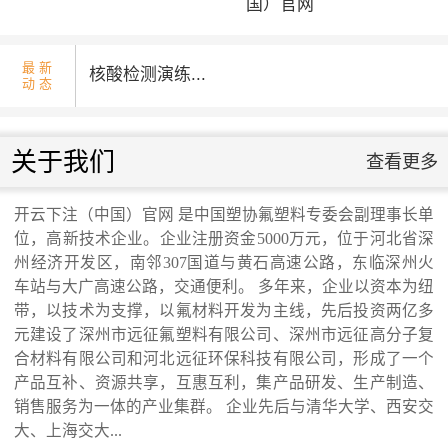
国）官网
开云下注（中国）
官网
最 新
核酸检测演练...
动 态
开云下注（中国）
官网
国庆升旗仪式...
关于我们
查看更多
省发改委领导来我公司调研走访...
开云下注（中国）官网 是中国塑协氟塑料专委会副理事长单
位，高新技术企业。企业注册资金5000万元，位于河北省深
交通运输行业标准《桥梁支座用高分子材料
州经济开发区，南邻307国道与黄石高速公路，东临深州火
车站与大广高速公路，交通便利。 多年来，企业以资本为纽
带，以技术为支撑，以氟材料开发为主线，先后投资两亿多
滑板》 送审稿审查会在京召开...
元建设了深州市远征氟塑料有限公司、深州市远征高分子复
合材料有限公司和河北远征环保科技有限公司，形成了一个
河北省科学院与远征环保科技有限公司能源
产品互补、资源共享，互惠互利，集产品研发、生产制造、
销售服务为一体的产业集群。 企业先后与清华大学、西安交
大、上海交大...
与环境新材料成果转化基地签约暨揭牌仪