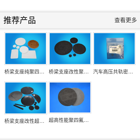
式...
推荐产品
查看更多
氟塑料行业兴氟沙龙...
组织客户体验深州蜜桃采摘...
衡水市委书记新项目开发参观...
桥梁支座纯聚四氟乙烯滑板
桥梁支座改性聚四氟乙烯滑板
汽车高压共轨密封圈
消防小组训练...
衡水安全局长参观...
超高性能聚四氟乙烯滑板
桥梁支座改性超高分子量聚乙烯滑板