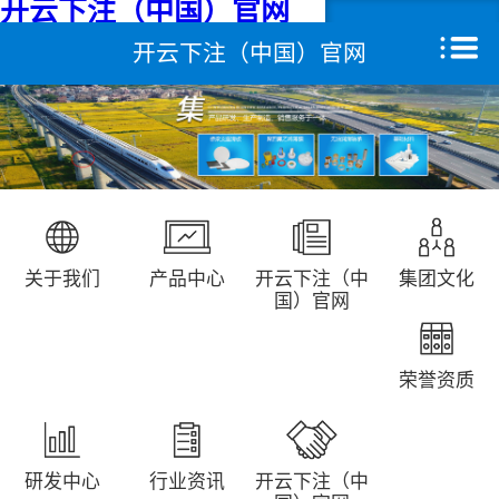
开云下注（中国）官网
开云下注（中国）官网
开云下注（中国）
官网
关于我们
产品中心
远征研发中心
关于我们
产品中心
开云下注（中
集团文化
国）官网
创新能力
集团文化
荣誉资质
荣誉资质
新闻动态
研发中心
行业资讯
开云下注（中