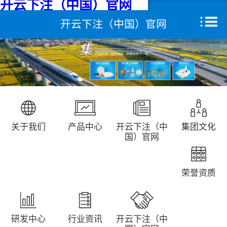
开云下注（中国）官网
开云下注（中国）官网
开云下注（中国）
官网
关于我们
产品中心
远征研发中心
关于我们
产品中心
开云下注（中
集团文化
国）官网
创新能力
集团文化
荣誉资质
荣誉资质
新闻动态
研发中心
行业资讯
开云下注（中