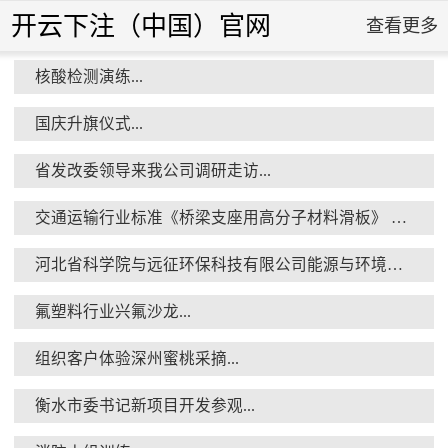
开云下注（中国）官网
查看更多
核酸检测演练...
国庆升旗仪式...
省发改委领导来我公司调研走访...
交通运输行业标准《桥梁支座用高分子材料滑板》 送审稿审查会在京召开...
河北省科学院与远征环保科技有限公司能源与环境新材料成果转化基地签约暨揭牌仪式...
氟塑料行业兴氟沙龙...
组织客户体验深州蜜桃采摘...
衡水市委书记新项目开发参观...